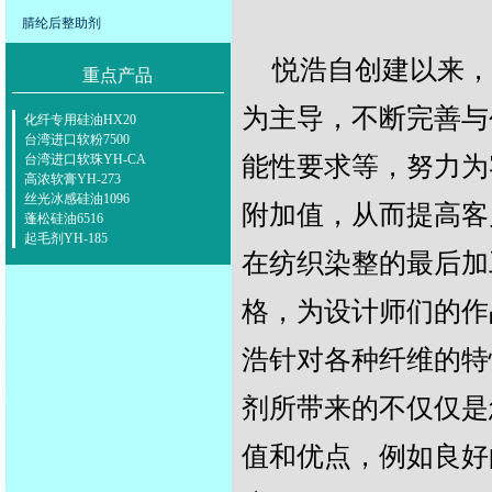
腈纶后整助剂
悦浩自创建以来，
重点产品
为主导，不断完善与
化纤专用硅油HX20
台湾进口软粉7500
台湾进口软珠YH-CA
能性要求等，努力为
高浓软膏YH-273
丝光冰感硅油1096
附加值，从而提高客
蓬松硅油6516
起毛剂YH-185
在纺织染整的最后加
格，为设计师们的作
浩针对各种纤维的特
剂所带来的不仅仅是
值和优点，例如良好